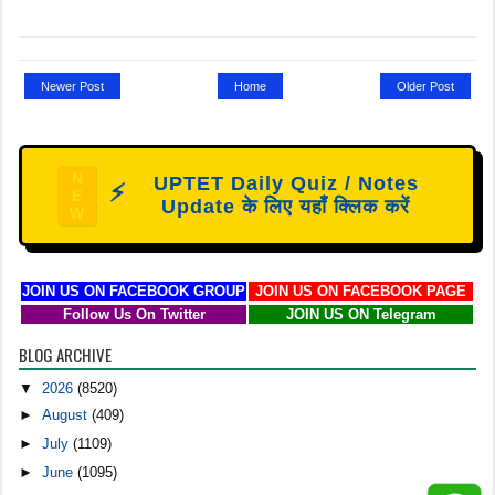
Newer Post
Home
Older Post
N
UPTET Daily Quiz / Notes
⚡
E
Update के लिए यहाँ क्लिक करें
W
JOIN US ON FACEBOOK GROUP
JOIN US ON FACEBOOK PAGE
Follow Us On Twitter
JOIN US ON Telegram
BLOG ARCHIVE
▼
2026
(8520)
►
August
(409)
►
July
(1109)
►
June
(1095)