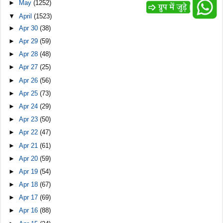
►
May
(1252)
▼
April
(1523)
►
Apr 30
(38)
►
Apr 29
(59)
►
Apr 28
(48)
►
Apr 27
(25)
►
Apr 26
(56)
►
Apr 25
(73)
►
Apr 24
(29)
►
Apr 23
(50)
►
Apr 22
(47)
►
Apr 21
(61)
►
Apr 20
(59)
►
Apr 19
(54)
►
Apr 18
(67)
►
Apr 17
(69)
►
Apr 16
(88)