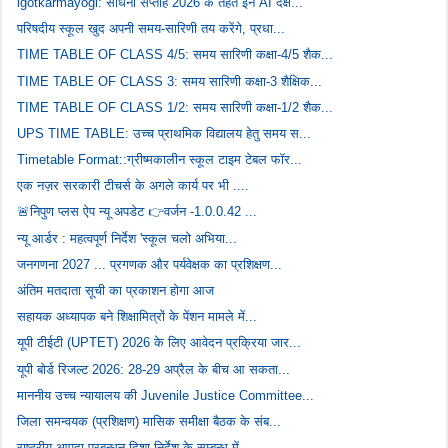
igotkarmayogi: साधना सप्ताह 2026 के तहत इन AI दक्ष...
परिषदीय स्कूल खुद अपनी समय-सारिणी तय करेंगे, प्रधा...
TIME TABLE OF CLASS 4/5: समय सारिणी कक्षा-4/5 शैक...
TIME TABLE OF CLASS 3: समय सारिणी कक्षा-3 शैक्षिक...
TIME TABLE OF CLASS 1/2: समय सारिणी कक्षा-1/2 शैक...
UPS TIME TABLE: उच्च प्राथमिक विद्यालय हेतु समय स...
Timetable Format::ग्रीष्मकालीन स्कूल टाइम टेबल फॉर...
एक नज़र सरकारी टीचर्स के अगले कार्य पर भी ....
🚨निपुण प्लस ऐप न्यू अपडेट 👉वर्जन -1.0.0.42 ...
न्यू आर्डर : महत्‍वपूर्ण निर्देश 'स्‍कूल चलो अभिया...
जनगणना 2027 ... प्रगणक और पर्यवेक्षक का प्रशिक्षण...
अंतिम मतदाता सूची का प्रकाशन होगा आज
सहायक अध्यापक बने शिक्षामित्रों के पेंशन मामले में...
यूपी टीईटी (UPTET) 2026 के लिए आवेदन प्रक्रिया जार...
यूपी बोर्ड रिजल्ट 2026: 28-29 अप्रैल के बीच आ सकता...
माननीय उच्च न्यायालय की Juvenile Justice Committee...
जिला समन्वयक (प्रशिक्षण) मासिक समीक्षा बैठक के संब...
राष्ट्रीय आपदा प्रबन्धन दिशा-निर्देश के सम्बन्ध में