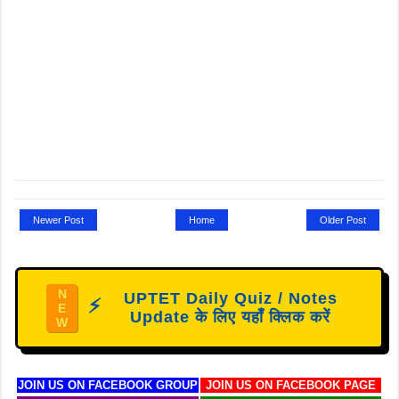
Newer Post
Home
Older Post
N
UPTET Daily Quiz / Notes
⚡
E
Update के लिए यहाँ क्लिक करें
W
JOIN US ON FACEBOOK GROUP
JOIN US ON FACEBOOK PAGE