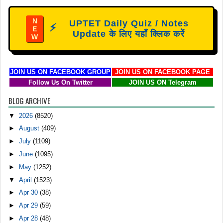
N
UPTET Daily Quiz / Notes
⚡
E
Update के लिए यहाँ क्लिक करें
W
JOIN US ON FACEBOOK GROUP
JOIN US ON FACEBOOK PAGE
Follow Us On Twitter
JOIN US ON Telegram
BLOG ARCHIVE
▼
2026
(8520)
►
August
(409)
►
July
(1109)
►
June
(1095)
►
May
(1252)
▼
April
(1523)
►
Apr 30
(38)
►
Apr 29
(59)
►
Apr 28
(48)