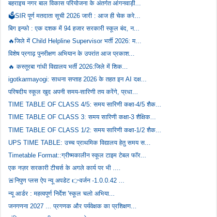
बहराइच नगर बाल विकास परियोजना के अंतर्गत आंगनवाड़ी...
🗳️SIR पूर्ण मतदाता सूची 2026 जारी : आज ही चेक करे...
बिग इन्फो : एक दशक में 94 हजार सरकारी स्कूल बंद, न...
🔥जिले में Child Helpline Supervisor भर्ती 2026: म...
विशेष प्रगाढ़ पुनरीक्षण अभियान के उपरांत आज प्रकाश...
🔥 कस्तूरबा गांधी विद्यालय भर्ती 2026:जिले में शिक...
igotkarmayogi: साधना सप्ताह 2026 के तहत इन AI दक्ष...
परिषदीय स्कूल खुद अपनी समय-सारिणी तय करेंगे, प्रधा...
TIME TABLE OF CLASS 4/5: समय सारिणी कक्षा-4/5 शैक...
TIME TABLE OF CLASS 3: समय सारिणी कक्षा-3 शैक्षिक...
TIME TABLE OF CLASS 1/2: समय सारिणी कक्षा-1/2 शैक...
UPS TIME TABLE: उच्च प्राथमिक विद्यालय हेतु समय स...
Timetable Format::ग्रीष्मकालीन स्कूल टाइम टेबल फॉर...
एक नज़र सरकारी टीचर्स के अगले कार्य पर भी ....
🚨निपुण प्लस ऐप न्यू अपडेट 👉वर्जन -1.0.0.42 ...
न्यू आर्डर : महत्‍वपूर्ण निर्देश 'स्‍कूल चलो अभिया...
जनगणना 2027 ... प्रगणक और पर्यवेक्षक का प्रशिक्षण...