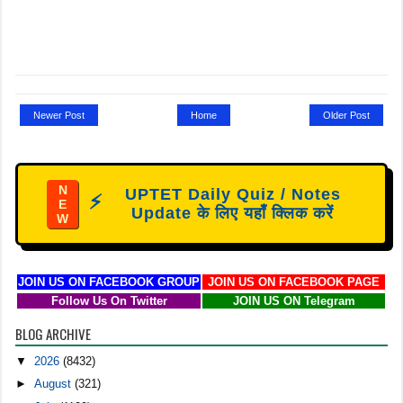
Newer Post
Home
Older Post
N
UPTET Daily Quiz / Notes
⚡
E
Update के लिए यहाँ क्लिक करें
W
JOIN US ON FACEBOOK GROUP
JOIN US ON FACEBOOK PAGE
Follow Us On Twitter
JOIN US ON Telegram
BLOG ARCHIVE
▼
2026
(8432)
►
August
(321)