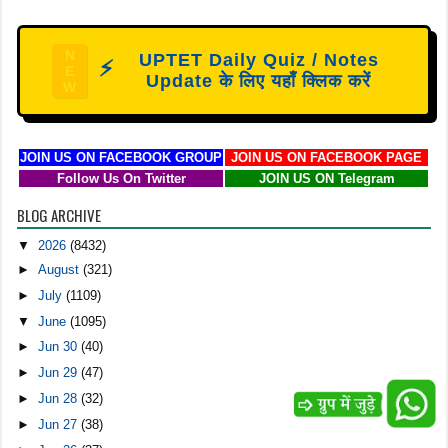
N
UPTET Daily Quiz / Notes
⚡
E
Update के लिए यहाँ क्लिक करें
W
JOIN US ON FACEBOOK GROUP
JOIN US ON FACEBOOK PAGE
Follow Us On Twitter
JOIN US ON Telegram
BLOG ARCHIVE
▼
2026
(8432)
►
August
(321)
►
July
(1109)
▼
June
(1095)
►
Jun 30
(40)
►
Jun 29
(47)
►
Jun 28
(32)
►
Jun 27
(38)