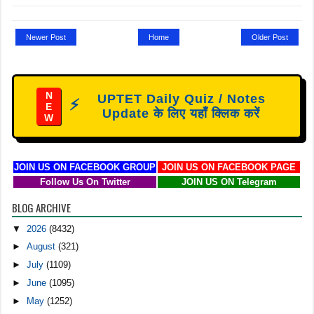
Newer Post
Home
Older Post
N
UPTET Daily Quiz / Notes
⚡
E
Update के लिए यहाँ क्लिक करें
W
JOIN US ON FACEBOOK GROUP
JOIN US ON FACEBOOK PAGE
Follow Us On Twitter
JOIN US ON Telegram
BLOG ARCHIVE
▼
2026
(8432)
►
August
(321)
►
July
(1109)
►
June
(1095)
►
May
(1252)