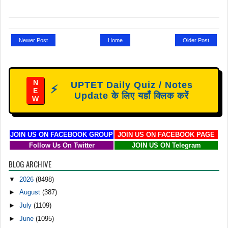
Newer Post
Home
Older Post
N
UPTET Daily Quiz / Notes
⚡
E
Update के लिए यहाँ क्लिक करें
W
JOIN US ON FACEBOOK GROUP
JOIN US ON FACEBOOK PAGE
Follow Us On Twitter
JOIN US ON Telegram
BLOG ARCHIVE
▼
2026
(8498)
►
August
(387)
►
July
(1109)
►
June
(1095)