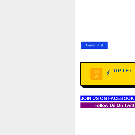
Newer Post
UPTET D
NE
⚡
W
JOIN US ON FACEBOOK
Follow Us On Twitt