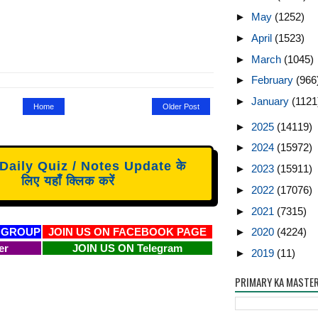
►
May
(1252)
►
April
(1523)
►
March
(1045)
►
February
(966
►
January
(1121
Home
Older Post
►
2025
(14119)
►
2024
(15972)
aily Quiz / Notes Update के
►
2023
(15911)
लिए यहाँ क्लिक करें
►
2022
(17076)
►
2021
(7315)
 GROUP
JOIN US ON FACEBOOK PAGE
►
2020
(4224)
er
JOIN US ON Telegram
►
2019
(11)
PRIMARY KA MASTE