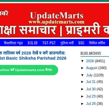
शिक्षामित्र न्यूज़
D.EL.ED
TGT-PGT
पुलिस भर्ती
SSC
सिविल सर्विस
BLOG ARCHIVE
श तालिका वर्ष 2026 देखें व करें डाउनलोड:
st Basic Shiksha Parishad 2026
▼
2026
(8451)
►
August
(340)
ए Follow करें Updatemarts.com चैनल
▼
July
(1109)
►
Jul 31
(45)
►
Jul 30
(42)
►
Jul 29
(40)
►
Jul 28
(36)