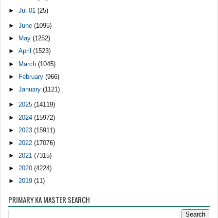
►
Jul 01
(25)
►
June
(1095)
►
May
(1252)
►
April
(1523)
►
March
(1045)
►
February
(966)
►
January
(1121)
►
2025
(14119)
►
2024
(15972)
►
2023
(15911)
►
2022
(17076)
►
2021
(7315)
►
2020
(4224)
►
2019
(11)
PRIMARY KA MASTER SEARCH