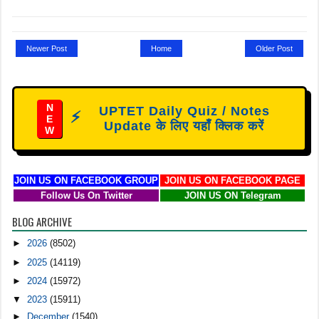
Newer Post
Home
Older Post
N
UPTET Daily Quiz / Notes
⚡
E
Update के लिए यहाँ क्लिक करें
W
JOIN US ON FACEBOOK GROUP
JOIN US ON FACEBOOK PAGE
Follow Us On Twitter
JOIN US ON Telegram
BLOG ARCHIVE
►
2026
(8502)
►
2025
(14119)
►
2024
(15972)
▼
2023
(15911)
►
December
(1540)