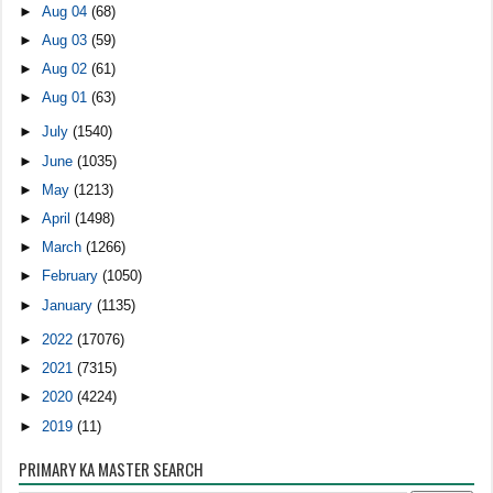
►
Aug 04
(68)
►
Aug 03
(59)
►
Aug 02
(61)
►
Aug 01
(63)
►
July
(1540)
►
June
(1035)
►
May
(1213)
►
April
(1498)
►
March
(1266)
►
February
(1050)
►
January
(1135)
►
2022
(17076)
►
2021
(7315)
►
2020
(4224)
►
2019
(11)
PRIMARY KA MASTER SEARCH