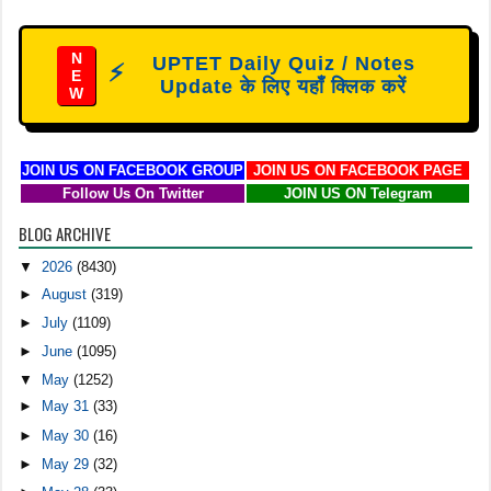
N
UPTET Daily Quiz / Notes
⚡
E
Update के लिए यहाँ क्लिक करें
W
JOIN US ON FACEBOOK GROUP
JOIN US ON FACEBOOK PAGE
Follow Us On Twitter
JOIN US ON Telegram
BLOG ARCHIVE
▼
2026
(8430)
►
August
(319)
►
July
(1109)
►
June
(1095)
▼
May
(1252)
►
May 31
(33)
►
May 30
(16)
►
May 29
(32)