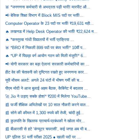
🚨 *जनगणना कर्मचारी से अभद्रता पड़ी भारी! मारपीट औ...
📢 बेसिक शिक्षा विभाग में Block MIS पदों पर भर्ती!...
Computer Operator के 23 पदों पर भर्ती! ₹19,631 मही...
🔥 लखनऊ में Help Desk Operator की भर्ती! ₹22,624 म...
🔥 *कस्तूरबा गांधी विद्यालयों में भर्ती प्रक्रिया ...
🚨 *BRO में निकली 899 पदों पर बंपर भर्ती!* 10वीं प...
🔥 *UP में पिछड़ा वर्ग आयोग गठन को मिली मंजूरी!* 6...
📢 योगी सरकार का बड़ा ऐलान! सरकारी कर्मचारियों का ...
हीट वेव की चेतावनी को दृष्टिगत रखते हुए जनगणना कार...
यूपी मौसम अलर्ट: अगले 24 घंटों में भीषण गर्मी की च...
पीएम मोदी ने आज बुलाई अहम बैठक, कैबिनेट में बदलाव ...
🚀 Jio ने उड़ाए सबके होश!* ₹200 में मिलेगा YouTube...
📰 फर्जी शैक्षिक अभिलेखों पर 10 साल नौकरी करने वाल...
📰 सोने की कीमत में 1,300 रुपये की तेजी, चांदी हुई...
📰 कुलपति के खिलाफ प्राचार्य-प्रबंधकों ने खोला मोर...
📰 बीआरसी से हटे ‘कंप्यूटर चपरासी’, कई जगह अब भी ब...
UP पुलिस SI भर्ती परीक्षा 2025 ● खाली पदों पर ...