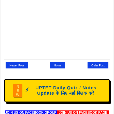
Newer Post
Home
Older Post
N
UPTET Daily Quiz / Notes
⚡
E
Update के लिए यहाँ क्लिक करें
W
JOIN US ON FACEBOOK GROUP
JOIN US ON FACEBOOK PAGE