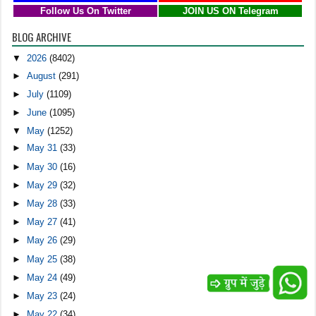
Follow Us On Twitter
JOIN US ON Telegram
BLOG ARCHIVE
▼
2026
(8402)
►
August
(291)
►
July
(1109)
►
June
(1095)
▼
May
(1252)
►
May 31
(33)
►
May 30
(16)
►
May 29
(32)
►
May 28
(33)
►
May 27
(41)
►
May 26
(29)
►
May 25
(38)
►
May 24
(49)
►
May 23
(24)
►
May 22
(34)