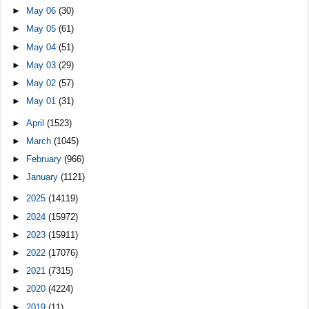
►
May 06
(30)
►
May 05
(61)
►
May 04
(51)
►
May 03
(29)
►
May 02
(57)
►
May 01
(31)
►
April
(1523)
►
March
(1045)
►
February
(966)
►
January
(1121)
►
2025
(14119)
►
2024
(15972)
►
2023
(15911)
►
2022
(17076)
►
2021
(7315)
►
2020
(4224)
►
2019
(11)