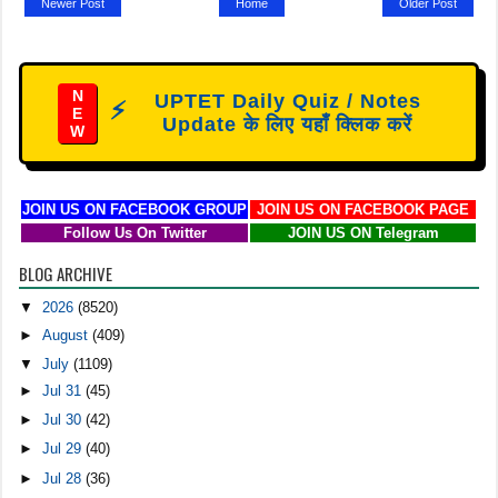
Newer Post
Home
Older Post
N
UPTET Daily Quiz / Notes
⚡
E
Update के लिए यहाँ क्लिक करें
W
JOIN US ON FACEBOOK GROUP
JOIN US ON FACEBOOK PAGE
Follow Us On Twitter
JOIN US ON Telegram
BLOG ARCHIVE
▼
2026
(8520)
►
August
(409)
▼
July
(1109)
►
Jul 31
(45)
►
Jul 30
(42)
►
Jul 29
(40)
►
Jul 28
(36)