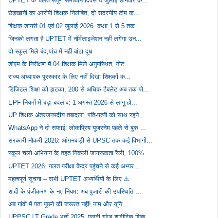
UPTET के चलते संपूर्ण समाधान दिवस 4 जुलाई शनिवार क...
छेड़खानी का आरोपी शिक्षक निलंबित, दो सदस्यीय टीम क...
शिक्षक डायरी 01 एवं 02 जुलाई 2026: कक्षा 1 से 5 तक...
जिनको लगता है UPTET में नॉर्मलाइजेशन नहीं लगेगा उन...
दो स्कूल मिले बंद,पांच में नहीं बांटा दूध
डीएम के निरीक्षण में 04 शिक्षक मिले अनुपस्थित, नोट...
राज्य अध्यापक पुरस्कार के लिए नहीं दिखा शिक्षकों क...
डिजिटल शिक्षा को झटका, 200 से अधिक टैबलेट अब तक पो...
EPF नियमों में बड़ा बदलाव: 1 अगस्त 2026 से लागू हो...
UP शिक्षक अंतरजनपदीय तबादला: पति-पत्नी को साथ रहने...
WhatsApp ने दी सफाई: लोकप्रिय यूजरनेम पहले से बुक ...
सरकारी नौकरी 2026: आंगनबाड़ी से UPSC तक कई विभागों...
स्कूल चलो अभियान के तहत निकली जागरूकता रैली, 100% ...
UPTET 2026: गलत परीक्षा केंद्र पहुंचने से कई अभ्यर...
महत्वपूर्ण सूचना – सभी UPTET अभ्यर्थियों के लिए ⚠️
शादी के पंजीकरण के नए नियम: अब पुजारी की उपस्थिति ...
अब गांवों में पता पूछने की जरूरत नहीं! नाम और यूनि...
UPPSC LT Grade भर्ती 2025: एलटी ग्रेड शारीरिक शिक्...