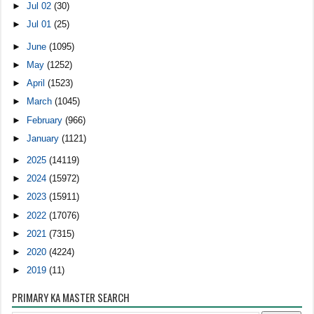
►
Jul 02
(30)
►
Jul 01
(25)
►
June
(1095)
►
May
(1252)
►
April
(1523)
►
March
(1045)
►
February
(966)
►
January
(1121)
►
2025
(14119)
►
2024
(15972)
►
2023
(15911)
►
2022
(17076)
►
2021
(7315)
►
2020
(4224)
►
2019
(11)
PRIMARY KA MASTER SEARCH