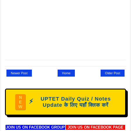
Newer Post
Home
Older Post
N
UPTET Daily Quiz / Notes
⚡
E
Update के लिए यहाँ क्लिक करें
W
JOIN US ON FACEBOOK GROUP
JOIN US ON FACEBOOK PAGE