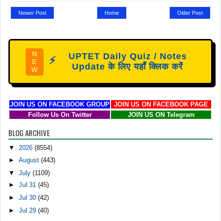
Newer Post
Home
Older Post
N
UPTET Daily Quiz / Notes
⚡
E
Update के लिए यहाँ क्लिक करें
W
JOIN US ON FACEBOOK GROUP
JOIN US ON FACEBOOK PAGE
Follow Us On Twitter
JOIN US ON Telegram
BLOG ARCHIVE
▼
2026
(8554)
►
August
(443)
▼
July
(1109)
►
Jul 31
(45)
►
Jul 30
(42)
►
Jul 29
(40)