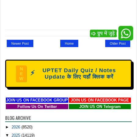
Newer Post
Home
Older Post
N
UPTET Daily Quiz / Notes
⚡
E
Update के लिए यहाँ क्लिक करें
W
JOIN US ON FACEBOOK GROUP
JOIN US ON FACEBOOK PAGE
Follow Us On Twitter
JOIN US ON Telegram
BLOG ARCHIVE
►
2026
(8520)
▼
2025
(14119)