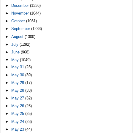
►
December
(1336)
►
November
(1044)
►
October
(1031)
►
September
(1233)
►
August
(1300)
►
July
(1292)
►
June
(968)
▼
May
(1049)
►
May 31
(23)
►
May 30
(39)
►
May 29
(17)
►
May 28
(33)
►
May 27
(32)
►
May 26
(26)
►
May 25
(25)
►
May 24
(28)
►
May 23
(44)