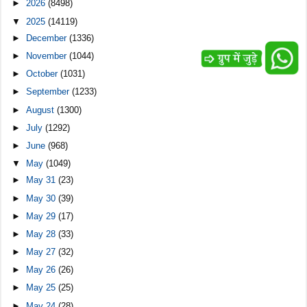
►
2026
(8498)
▼
2025
(14119)
►
December
(1336)
►
November
(1044)
►
October
(1031)
►
September
(1233)
►
August
(1300)
►
July
(1292)
►
June
(968)
▼
May
(1049)
►
May 31
(23)
►
May 30
(39)
►
May 29
(17)
►
May 28
(33)
►
May 27
(32)
►
May 26
(26)
►
May 25
(25)
►
May 24
(28)