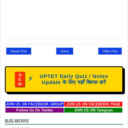
Newer Post
Home
Older Post
N
UPTET Daily Quiz / Notes
⚡
E
Update के लिए यहाँ क्लिक करें
W
JOIN US ON FACEBOOK GROUP
JOIN US ON FACEBOOK PAGE
Follow Us On Twitter
JOIN US ON Telegram
BLOG ARCHIVE