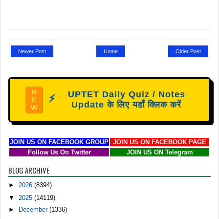
Newer Post
Home
Older Post
N
UPTET Daily Quiz / Notes
⚡
E
Update के लिए यहाँ क्लिक करें
W
JOIN US ON FACEBOOK GROUP
JOIN US ON FACEBOOK PAGE
Follow Us On Twitter
JOIN US ON Telegram
BLOG ARCHIVE
►
2026
(8394)
▼
2025
(14119)
►
December
(1336)