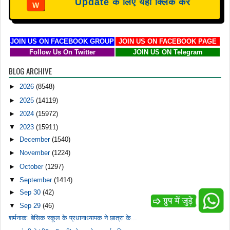
Update के लिए यहाँ क्लिक करें
W
JOIN US ON FACEBOOK GROUP
JOIN US ON FACEBOOK PAGE
Follow Us On Twitter
JOIN US ON Telegram
BLOG ARCHIVE
►
2026
(8548)
►
2025
(14119)
►
2024
(15972)
▼
2023
(15911)
►
December
(1540)
►
November
(1224)
►
October
(1297)
▼
September
(1414)
►
Sep 30
(42)
▼
Sep 29
(46)
शर्मनाक: बेसिक स्कूल के प्रधानाध्यापक ने छात्रा के...