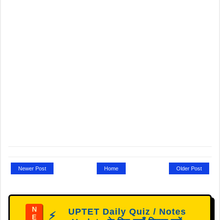
Newer Post
Home
Older Post
N
UPTET Daily Quiz / Notes
⚡
E