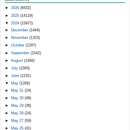
►
2026
(8432)
►
2025
(14119)
▼
2024
(15972)
►
December
(1444)
►
November
(1323)
►
October
(1297)
►
September
(1542)
►
August
(1456)
►
July
(1583)
►
June
(1231)
▼
May
(1266)
►
May 31
(24)
►
May 30
(49)
►
May 29
(38)
►
May 28
(24)
►
May 27
(59)
►
May 26
(41)